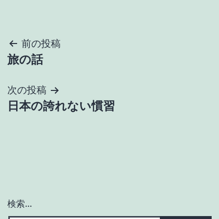
投
前の投稿
旅の話
稿
ナ
次の投稿
日本の誇れない慣習
ビ
ゲ
ー
シ
ョ
検索…