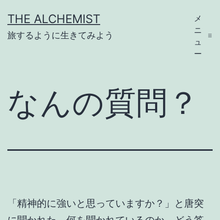
コ
THE ALCHEMIST
メ
ン
ニ
旅するように生きてみよう
テ
ュ
ー
ン
ツ
なんの質問？
へ
ス
キ
ッ
プ
「精神的に強いと思っていますか？」と唐突
に聞かれた。何を聞かれているのか、どう答