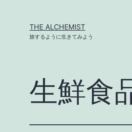
コ
ン
テ
THE ALCHEMIST
ン
旅するように生きてみよう
ツ
へ
ス
キ
生鮮食
ッ
プ