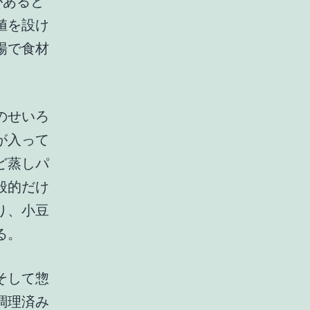
があると
値を設け
場で食材
のせいろ
が入って
ど蒸しパ
般的だけ
り、小豆
る。
そして惣
調理済み