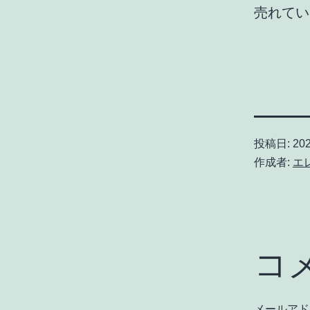
売れてい
投稿日:
20
作成者:
エ
コ
メールアド