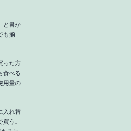
」と書か
でも揃
買った方
も食べる
使用量の
に入れ替
で買う。