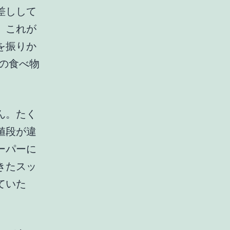
差しして
。これが
を振りか
の食べ物
ん。たく
値段が違
ーパーに
きたスッ
ていた