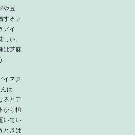
屋や豆
場するア
きアイ
味しい。
種は芝麻
う。
アイスク
さんは、
なるとア
本から輸
置いてい
うときは