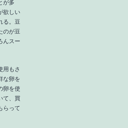
とが多
が欲しい
れる。豆
たのが豆
ろんスー
使用もさ
鮮な卵を
の卵を使
いて、買
もらって