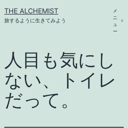
コ
THE ALCHEMIST
メ
ン
ニ
旅するように生きてみよう
テ
ュ
ー
ン
ツ
人目も気にし
へ
ス
ない、トイレ
キ
ッ
だって。
プ