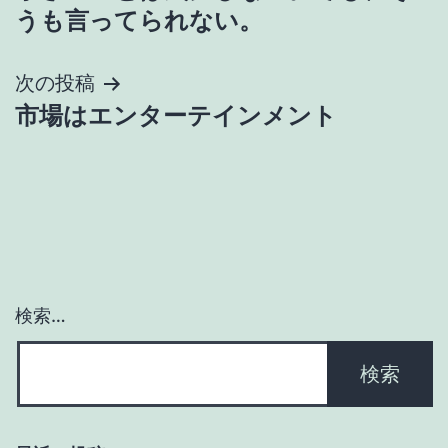
稿
うも言ってられない。
ナ
次の投稿
ビ
市場はエンターテインメント
ゲ
ー
シ
ョ
検索…
ン