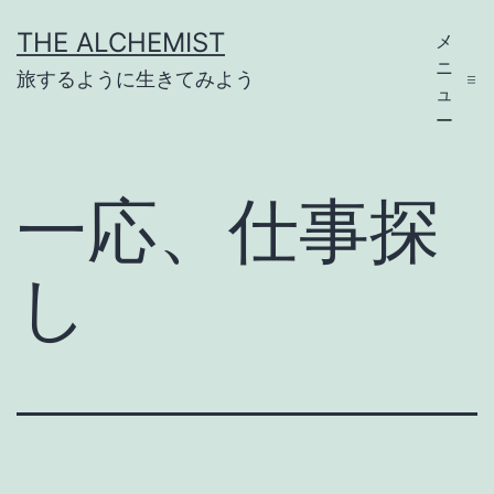
コ
THE ALCHEMIST
メ
ン
ニ
旅するように生きてみよう
テ
ュ
ー
ン
ツ
一応、仕事探
へ
ス
し
キ
ッ
プ