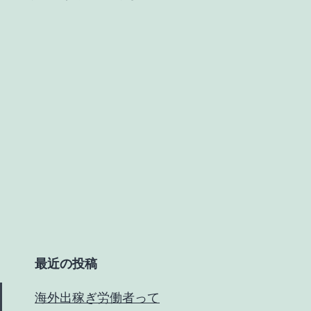
い
っ
た
い
何
が
起
き
て
い
る
最近の投稿
の？
海外出稼ぎ労働者って