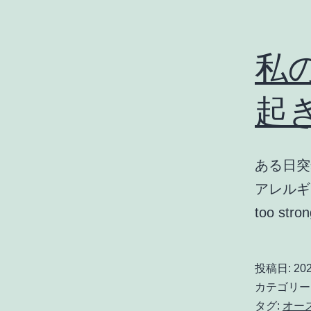
私
起
ある日突
アレルギー
too s
投稿日:
20
カテゴリー
タグ:
オー