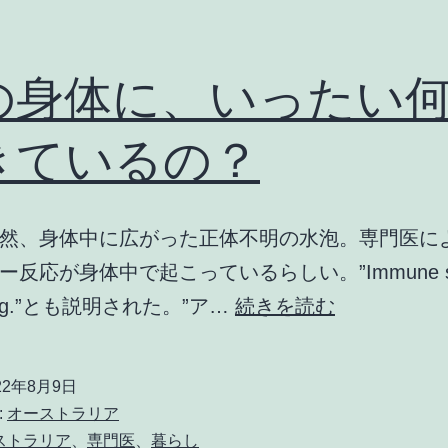
の身体に、いったい
きているの？
然、身体中に広がった正体不明の水泡。専門医に
反応が身体中で起こっているらしい。”Immune sys
私
trong.”とも説明された。”ア…
続きを読む
の
身
22年8月9日
体
:
オーストラリア
に、
ストラリア
、
専門医
、
暮らし