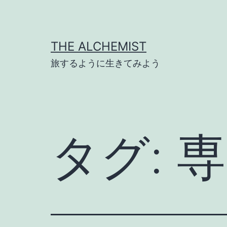
コ
ン
テ
THE ALCHEMIST
ン
旅するように生きてみよう
ツ
へ
ス
キ
タグ:
専
ッ
プ