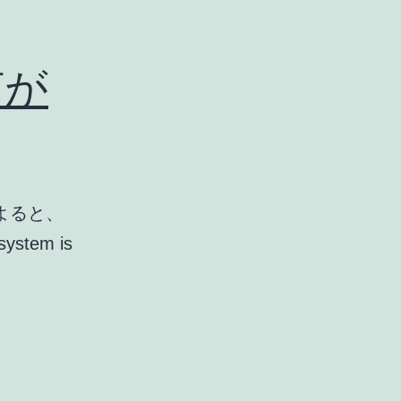
何が
よると、
tem is