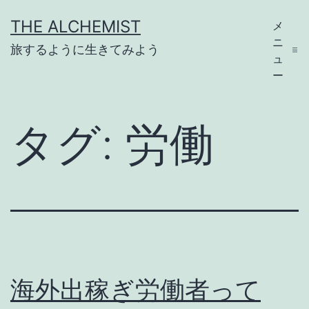
コ
THE ALCHEMIST
メ
ン
ニ
旅するように生きてみよう
テ
ュ
ー
ン
ツ
タグ:
労働
へ
ス
キ
ッ
プ
海外出稼ぎ労働者って