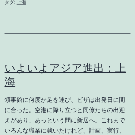
気、
タグ:
上海
み
ん
な
起
業
を
いよいよアジア進出：上
狙
海
っ
て
領事館に何度か足を運び、ビザは出発日に間
い
に合った。空港に降り立つと同僚たちの出迎
る。
えがあり、あっという間に新居へ。これまで
いろんな職業に就いたけれど、計画、実行、