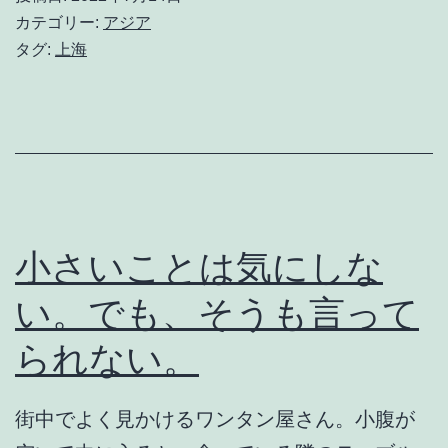
気
カテゴリー:
アジア
に
タグ:
上海
し
な
い、
ト
イ
レ
小さいことは気にしな
だ
い。でも、そうも言って
っ
られない。
て。
街中でよく見かけるワンタン屋さん。小腹が