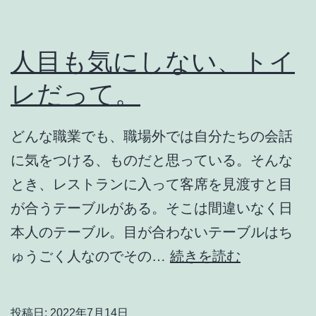
イ
ン
メ
人目も気にしない、トイ
ン
レだって。
ト
どんな職業でも、職場外では自分たちの会話
に気をつける、ものだと思っている。そんな
とき、レストランに入って客席を見渡すと目
が合うテーブルがある。そこは間違いなく日
本人のテーブル。目が合わないテーブルはち
人
ゅうごく人なのでその…
続きを読む
目
も
投稿日:
2022年7月14日