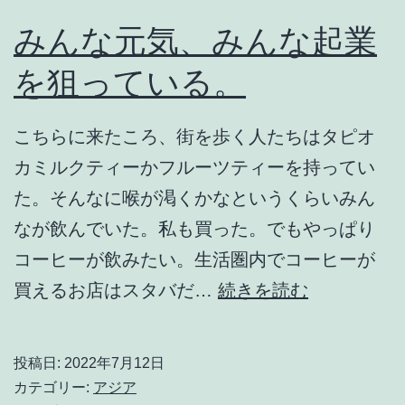
い。
みんな元気、みんな起業
で
を狙っている。
も、
そ
こちらに来たころ、街を歩く人たちはタピオ
う
カミルクティーかフルーツティーを持ってい
も
た。そんなに喉が渇くかなというくらいみん
言
なが飲んでいた。私も買った。でもやっぱり
っ
コーヒーが飲みたい。生活圏内でコーヒーが
て
み
買えるお店はスタバだ…
続きを読む
ら
ん
れ
な
投稿日:
2022年7月12日
な
元
カテゴリー:
アジア
い。