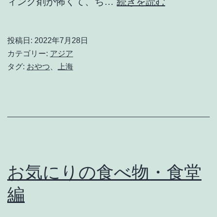
お
ィング剤が怖くて、ち…
続きを読む
気
に
投稿日:
2022年7月28日
入
カテゴリー:
アジア
り
タグ:
おやつ
、
上海
の
食
べ
物・
お
や
お気にりの食べ物・食堂
つ
編
編