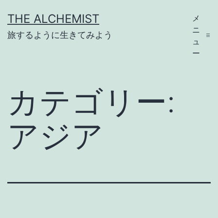
コ
THE ALCHEMIST
メ
ン
ニ
旅するように生きてみよう
テ
ュ
ー
ン
ツ
カテゴリー:
へ
ス
アジア
キ
ッ
プ