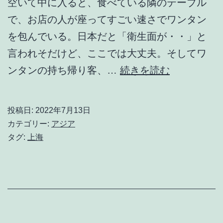
空いて中に入ると、食べている隣のテーブル
で、お店の人が座ってすごい速さでワンタン
を包んでいる。日本だと「衛生面が・・」と
言われそだけど、ここでは大丈夫。そしてワ
小
ンタンの持ち帰り客、…
続きを読む
さ
い
投稿日:
2022年7月13日
こ
カテゴリー:
アジア
と
タグ:
上海
は
気
に
し
な